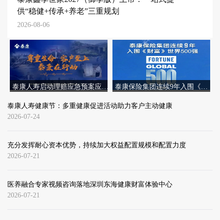
供“稳健+传承+养老”三重规划
2026-08-06
泰康人寿启动理赔应急预案应对青海地震灾害
泰康保险集团连续9年入围《财富》世界500强
2026-07-28
2026-07-28
泰康人寿健康节：多重健康促进活动助力客户主动健康
2026-07-24
充分发挥耐心资本优势，持续加大权益配置规模和配置力度
2026-07-21
医养融合专家视频咨询落地深圳东海健康财富体验中心
2026-07-21